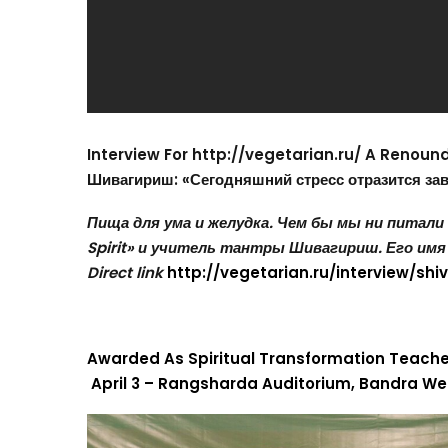
Interview For http://vegetarian.ru/ A Renou
Шивагириш: «Сегодняшний стресс отразится зав
Пища для ума и желудка. Чем бы мы ни питали
Spirit» и учитель тантры Шивагириш. Его им
Direct link
http://vegetarian.ru/interview/sh
Awarded As Spiritual Transformation Teacher
April 3 – Rangsharda Auditorium, Bandra W