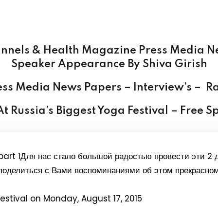
Tibetan Singing Bowls Sound Healers Manu
Buy Carved Handmade Tibetan singing bowl
nnels & Health Magazine Press Media N
Speaker Appearance By Shiva Girish
ess Media News Papers –
Interview’s
–
Ra
 Russia’s Biggest Yoga Festival – Free Sp
part 1
Для нас стало большой радостью провести эти 2 д
поделиться с Вами воспоминаниями об этом прекрасно
estival
on Monday, August 17, 2015