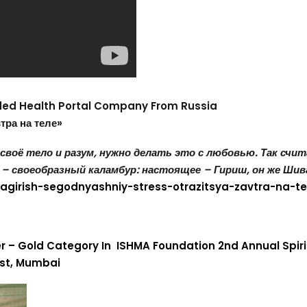
nded Health Portal Company From Russia
тра на теле»
 своё тело и разум, нужно делать это с любовью. Так счи
я – своеобразный каламбур: настоящее – Гириш, он же Ши
ivagirish-segodnyashniy-stress-otrazitsya-zavtra-na-te
 – Gold Category In ISHMA Foundation 2nd Annual Spiri
est, Mumbai