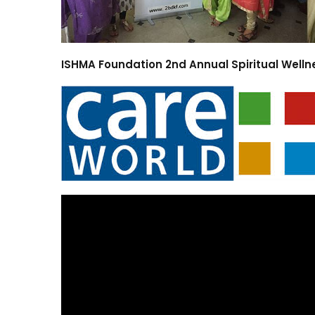
ISHMA Foundation 2nd Annual Spiritual Welln