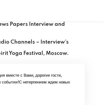
al Hand Book
 Chakra Set
ews Papers Interview and
dio Channels –
Interview’s
irit Yoga Festival, Moscow.
ня вместе с Вами, дорогие гости,
м событии!С нетерпением ждем новых