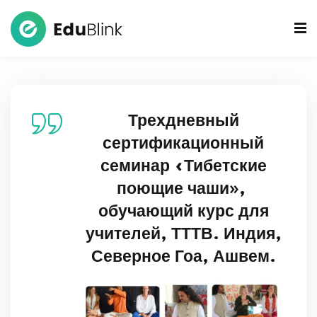
 Bowls Sound Healers
ook
Трехдневный
ndmade Tibetan
сертификационный
akra Set
семинар «Тибетские
поющие чаши»,
обучающий курс для
учителей, ТТТВ. Индия,
Северное Гоа, Ашвем.